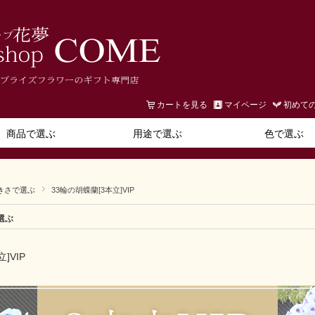
カートを見る
マイページ
初めて
商品で選ぶ
用途で選ぶ
色で選ぶ
きさで選ぶ
33輪の胡蝶蘭[3本立]VIP
選ぶ
]VIP