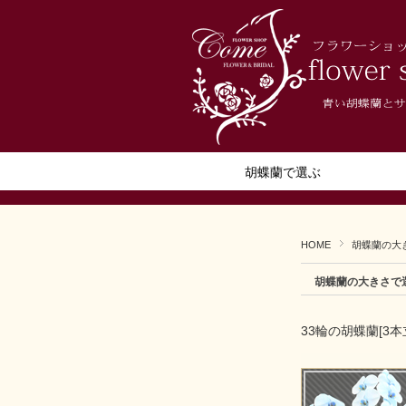
胡蝶蘭で選ぶ
HOME
胡蝶蘭の大
胡蝶蘭の大きさで
33輪の胡蝶蘭[3本立