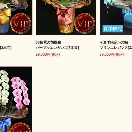
33輪紫の胡蝶蘭
≪夏季限定≫33輪
3本立]
パープルエレガンス[3本立]
マリンエレガンス[3
39,000円(税込)
39,000円(税込)