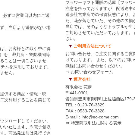
フラワーギフト通販の花屋【フラワ
注意を払っておりますが、配送途中
送会社営業所での保管状態により、
事は、必ず２営業日以内にご返
た、花が落ちていた、その他の欠損
当店では、そのようなトラブルが生
らず、当店より返信がない場
ご対応させていただいております。
さい。
▼
ご利用方法について
では、お客様との取引中に得
お問い合わせ、ご注文に関するご質問な
ど）を、裁判所・警察機関等
けております。 また、以下のお問
することは一切ございませ
気軽にお問い合わせください。
ステムを採用しております。
⇒ お問い合わせフォーム
いません。
▼
運営会社
有限会社 花夢
〒441-0301
が提供する商品・情報・映
愛知県豊川市御津町上佐脇西区179-
の二次利用することを禁じて
TEL：0120-76-3329
FAX：0533-76-3328
E-mail：info@ec-come.com
ダウンロードしてください。
⇒ 特定商取引法に関する表示
願いいたします。
※電子領収
ます。商品発送前は発行でき