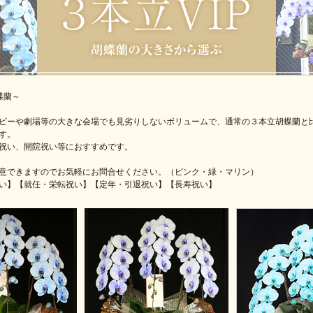
蝶蘭～
ビーや劇場等の大きな会場でも見劣りしないボリュームで、通常の３本立胡蝶蘭と
す。
祝い、開院祝い等におすすめです。
意できますのでお気軽にお問合せください。（ピンク・緑・マリン）
い】【就任・栄転祝い】【定年・引退祝い】【長寿祝い】