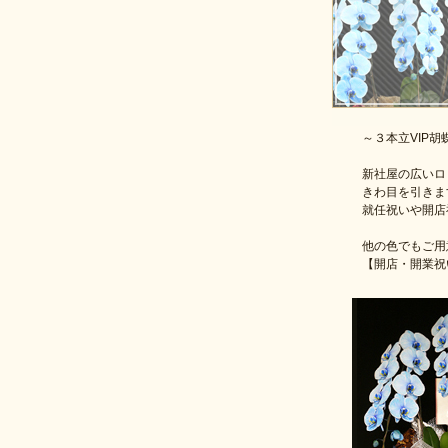
～３本立VIP胡
新社屋の広いロ
きわ目を引きま
就任祝いや開店
他の色でもご用
【開店・開業祝