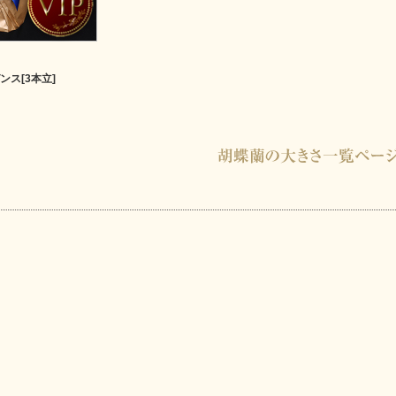
ス[3本立]