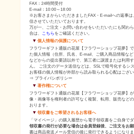
FAX：24時間受付
E-mail：10:00～18:00
※お客さまからいただきましたFAX・E-mailへの返
信させていただいております。
万が一、ご注文・お問い合わせをいただいたにも関わ
合は、
こちら
をご確認ください。
▼
個人情報の保護について
フラワーギフト通販の花屋【フラワーショップ花夢】
た個人情報（住所、氏名、E-mail、ご購入商品情報な
などからの提出要請以外で、第三者に譲渡または利用
ん。 ご注文のデータ送信などは、SSLで暗号化するシ
お客様の個人情報が外部から読み取られる心配はござ
⇒ プライバシポリシー
▼
著作権について
フラワーギフト通販の花屋【フラワーショップ花夢】
像・画像等を権利者の許可なく複製、転用、販売など
おります。
▼
領収書をご希望されるお客様へ
「マイページ」の購入履歴から電子領収書をご自身で
領収書の発行が必要な場合は会員登録後、ご注文をお
書は商品発送メール受信の後に発行できるようになり