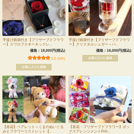
手提げ紙袋付き【プリザーブドフラワ
手提げ紙袋付き【プリザーブドフラワ
ー】スワロフスキーネックレ...
ー】クリスタルシュガー～バ...
価格：18,000円(税込)
価格：16,000円(税込)
5.0 (9件)
【造花】ベアレット～くまのぬいぐる
【造花・プリザーブドフラワー】ボッ
みとフラワーリストレット【...
クスアレンジメントPrin...