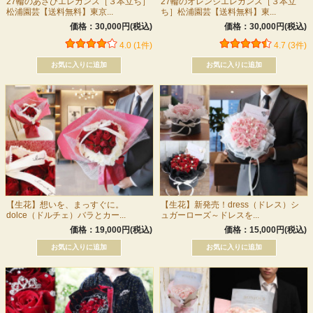
27輪のあさひエレガンス［３本立ち］
27輪のオレンジエレガンス［３本立
松浦園芸【送料無料】東京...
ち］松浦園芸【送料無料】東...
価格：30,000円(税込)
価格：30,000円(税込)
4.0 (1件)
4.7 (3件)
【生花】想いを、まっすぐに。
【生花】新発売！dress（ドレス）シ
dolce（ドルチェ）バラとカー...
ュガーローズ～ドレスを...
価格：19,000円(税込)
価格：15,000円(税込)