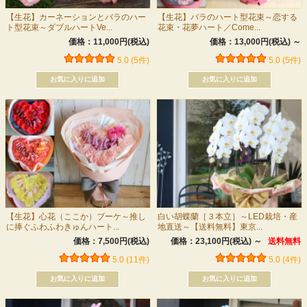
【生花】カーネーションとバラのハー
【生花】バラのハート型花束～恋する
ト型花束～ダブルハートVe...
花束・花夢ハート／Come...
価格：11,000円(税込)
価格：13,000円(税込)
～
5.0 (5件)
5.0 (5件)
【生花】心花（ここか）ブーケ～推し
白い胡蝶蘭［３本立］～LED栽培・産
に捧ぐふわふわきゅんハート...
地直送～【送料無料】東京...
価格：7,500円(税込)
価格：23,100円(税込)
～
送料無料
5.0 (11件)
5.0 (4件)