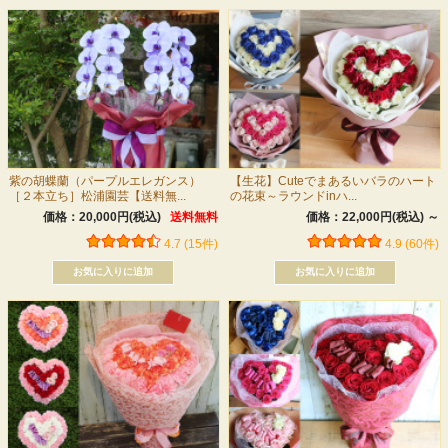
紫の胡蝶蘭（パープルエレガンス）
【生花】Cuteでまあるいバラのハート
［２本立ち］松浦園芸【送料無...
の花束～ラウンドinハ...
価格：20,000円(税込)
送料無料
価格：22,000円(税込)
～
4.7 (15件)
4.9 (60件)