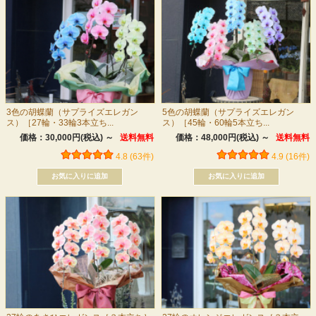
3色の胡蝶蘭（サプライズエレガン
5色の胡蝶蘭（サプライズエレガン
ス）［27輪・33輪3本立ち...
ス）［45輪・60輪5本立ち...
価格：30,000円(税込)
～
送料無料
価格：48,000円(税込)
～
送料無料
4.8 (63件)
4.9 (16件)