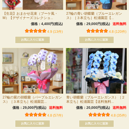
【生花】おまかせ花束（ブーケ風・
27輪の青い胡蝶蘭（ブルーエレガン
M）【デザイナーズコレクショ...
ス）［３本立ち］松浦園芸【...
価格：4,400円(税込)
価格：29,000円(税込)
送料無料
4.9 (13件)
4.8 (120件)
27輪の紫の胡蝶蘭（パープルエレガン
青い胡蝶蘭（ブルーエレガンス）［２
ス）［３本立ち］松浦園芸...
本立ち］松浦園芸【送料無料...
価格：29,000円(税込)
送料無料
価格：20,000円(税込)
送料無料
4.8 (57件)
4.8 (35件)