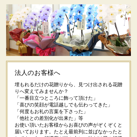
周囲の光の違いによっても花の色合いが違って見えま
す。濃淡の指定などは出来かねますので、あらかじめ
ご了承の上、ご購入ください。染まり具合や環境によ
る見え方の違いも、個性としてお楽しみいただければ
幸いです。
法人のお客様へ
埋もれるだけの花贈りから、見つけ出される花贈
りへ変えてみませんか？
「一番目立つところに飾って頂けた」
「喜びの笑顔が電話越しでも伝わってきた」
「何度もお礼の言葉を下さった」
「他社との差別化が出来た」等
お使い頂いたお客様からお喜びの声がぞくぞくと
届いております。たとえ最前列に並ばなかったと