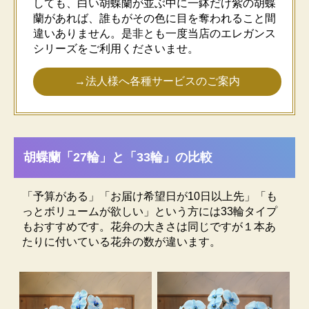
しても、白い胡蝶蘭が並ぶ中に一鉢だけ紫の胡蝶
蘭があれば、誰もがその色に目を奪われること間
違いありません。是非とも一度当店のエレガンス
シリーズをご利用くださいませ。
→法人様へ各種サービスのご案内
胡蝶蘭取扱いのしおりをプレゼント
胡蝶蘭の手入れ方法が書かれた「胡蝶蘭取扱いのしお
胡蝶蘭「27輪」と「33輪」の比較
り」を同封しています。受け取った方がどうやって胡
蝶蘭の手入れをしたらいいのか分からなかったり、せ
っかく買ったのに枯れてしまったなど、胡蝶蘭の育て
「予算がある」「お届け希望日が10日以上先」「も
方（お手入れ方法）についてのお問い合わせをよくい
っとボリュームが欲しい」という方には33輪タイプ
ただきます。そんな時は、この同封のしおりを読んで
もおすすめです。花弁の大きさは同じですが１本あ
みてください。胡蝶蘭を長持ちさせる秘訣がしっかり
たりに付いている花弁の数が違います。
書いてあります。
(金額等が分かるような書類などは一切同封いたしませ
ん。ご安心ください。)