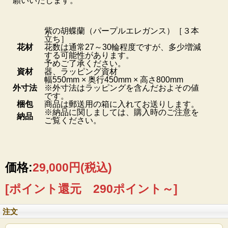
願いいたします。
紫の胡蝶蘭（パープルエレガンス）［３本
立ち］
花材
花数は通常27～30輪程度ですが、多少増減
する可能性があります。
予めご了承ください。
資材
器、ラッピング資材
幅550mm × 奥行450mm × 高さ800mm
外寸法
※外寸法はラッピングを含んだおよその値
です。
梱包
商品は郵送用の箱に入れてお送りします。
※納品に関しましては、購入時のご注意を
納品
ご覧ください。
価格:
29,000円
(税込)
[ポイント還元 290ポイント～]
注文