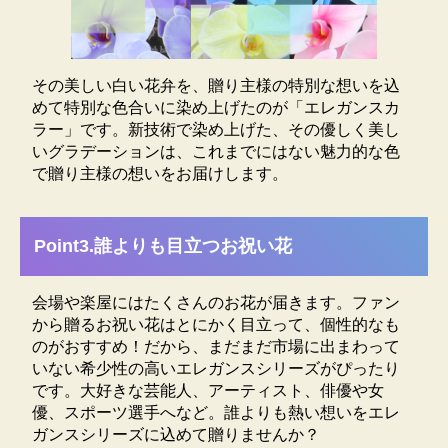
花弁ごとに染め上がりが異なります。つぼみは染まり
にくいため、つぼみが咲いた時には薄い色となりま
す。着色後１か月くらいで徐々に色が薄くなる場合が
あります。染色による色ですので、２度目に咲く花は
その美しい白い花弁を、贈り主様の特別な想いを込
白い花が咲きます。
めて特別な色合いに染め上げたのが「エレガンスカ
ラー」です。新技術で染め上げた、その優しく美し
いグラデーションは、これまでにはない魅力的な色
で贈り主様の想いをお届けします。
Point3.誰よりも目立つお祝い花
会場や楽屋にはたくさんのお花が届きます。ファン
から贈るお祝い花はとにかく目立って、個性的なも
のがおすすめ！だから、まだまだ市場に出まわって
いない希少性の高いエレガンスシリーズがぴったり
です。大好きな芸能人、アーティスト、俳優や女
優、スポーツ選手へなど。誰よりも熱い想いをエレ
ガンスシリーズに込めて贈りませんか？