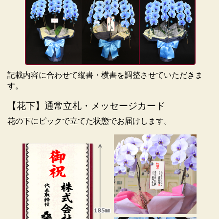
■持ち運びに関しまして■
洗濯機くらいの大きな箱ですので、大人１名で手運び
するのは大変です。大きな車（ワゴンタイプ）には乗
せられますがセダンなど乗用車タイプの車では高さが
足りず乗せられません。 専用の段ボールから出して運
ばれる場合も、不安定になり運び方によってはお花を
傷める可能性がありますので、お贈り先に直送される
記載内容に合わせて縦書・横書を調整させていただきま
ことをおすすめいたします。
す。
【花下】通常立札・メッセージカード
花の下にピックで立てた状態でお届けします。