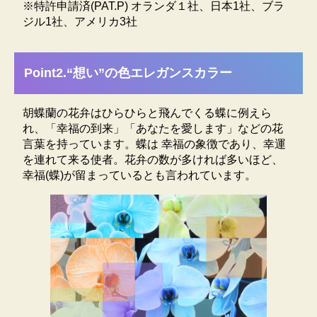
鉢を越える日本トップクラスの生産をしています。世
※特許申請済(PAT.P) オランダ１社、日本1社、ブラ
界4ヶ国で特許取得した珍しい胡蝶蘭エレガンス・シリ
ジル1社、アメリカ3社
ーズの日本で唯一の生産者です。日持ちの良い高品質
な胡蝶蘭にこだわり専用コンピュータで24時間0.5度単
位の温度管理と湿度・日照量を管理し高寿命を実現。
Point2.“想い”の色エレガンスカラー
一鉢一鉢、職人の手で水やりをし心を込めて育てた胡
蝶蘭です。質と量に拘った最高級の胡蝶蘭を、是非ご
胡蝶蘭の花弁はひらひらと飛んでくる蝶に例えら
堪能下さい。
れ、「幸福の到来」「あなたを愛します」などの花
※エレガンスシリーズは花もちを損なわないように特
言葉を持っています。蝶は 幸福の象徴であり、幸運
殊な技術で内側から染め上げてある松浦園芸オリジナ
を連れて来る使者。花弁の数が多ければ多いほど、
ル商品です。スプレーで吹き付けてある類似品とお間
幸福(蝶)が留まっているとも言われています。
違えの無いようご注意ください。
色合いについて
エレガンスシリーズは、特殊な技術で染められた胡蝶
蘭です。一株ずつ染め上げていきますので、各株ごと