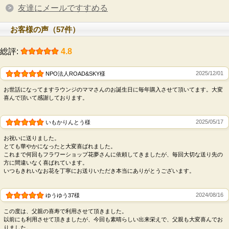
友達にメールですすめる
お客様の声（57件）
総評:
4.8
2025/12/01
NPO法人ROAD&SKY様
お世話になってますラウンジのママさんのお誕生日に毎年購入させて頂いてます。大変
喜んで頂いて感謝しております。
2025/05/17
いもかりんとう様
お祝いに送りました。
とても華やかになったと大変喜ばれました。
これまで何回もフラワーショップ花夢さんに依頼してきましたが、毎回大切な送り先の
方に間違いなく喜ばれています。
いつもきれいなお花を丁寧にお送りいただき本当にありがとうございます。
2024/08/16
ゆうゆう37様
この度は、父親の喜寿で利用させて頂きました。
以前にも利用させて頂きましたが、今回も素晴らしい出来栄えで、父親も大変喜んでお
りました。