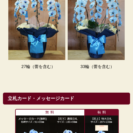
27輪（蕾を含む）
33輪（蕾を含む）
お届け時の荷姿について
立札カード・メッセージカード
輸送中の振動で花が傷んでしまわないように、専用の
段ボール(高さ１ｍ以上の大箱)に梱包してお送りしま
す。