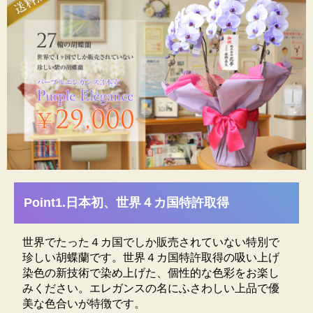
にお届けの方が対象です。
※[ご注文直後]自動配信の注文確認メールは割引前の価格
表示となります。当店で注文内容の確認をさせていただ
き、改めて割引後の金額をメールでお知らせいたします。
愛知県豊橋市にある生産者・松浦園芸の紹介
日本で唯一の生産者
Point1.日本初、世界４カ国特許取得
世界でたった４カ国でしか販売されていない特別で
珍しい胡蝶蘭です。世界４カ国特許取得の吸い上げ
エレガンスシリーズに使われている色とりどりの胡蝶
染色の新技術で染め上げた、個性的な色彩をお楽し
蘭は、愛知県豊橋市の松浦園芸が染色し販売していま
みください。エレガンスの名にふさわしい上品で優
す。松浦園芸は、胡蝶蘭を育てて四半世紀・年間24万
美な色合いが特徴です。