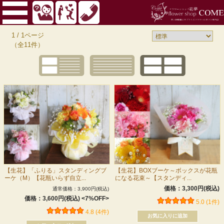
1 / 1ページ
（全11件）
【生花】「ふりる」スタンディングブ
【生花】BOXブーケ～ボックスが花瓶
ーケ（M）【花瓶いらず自立...
になる花束～【スタンディ...
価格：3,300円(税込)
通常価格：3,900円(税込)
価格：3,600円(税込)
<7%OFF>
5.0 (1件)
4.8 (4件)