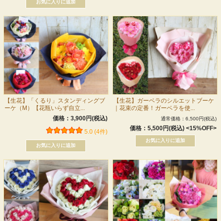
【生花】「くるり」スタンディングブ
【生花】ガーベラのシルエットブーケ
ーケ（M）【花瓶いらず自立...
｜花束の定番！ガーベラを使...
価格：3,900円(税込)
通常価格：6,500円(税込)
価格：5,500円(税込)
<15%OFF>
5.0 (4件)