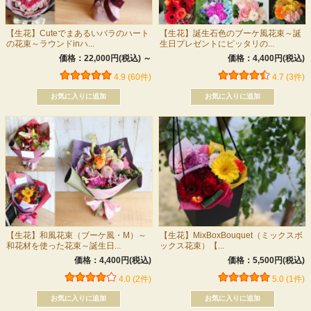
【生花】Cuteでまあるいバラのハート
【生花】誕生石色のブーケ風花束～誕
の花束～ラウンドinハ...
生日プレゼントにピッタリの...
価格：22,000円(税込)
～
価格：4,400円(税込)
4.9 (60件)
4.7 (3件)
【生花】和風花束（ブーケ風・M）～
【生花】MixBoxBouquet（ミックスボ
和花材を使った花束～誕生日...
ックス花束）【...
価格：4,400円(税込)
価格：5,500円(税込)
4.0 (2件)
5.0 (1件)