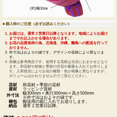
■ 購入時のご注意（必ずお読みください）
お届けは、通常２営業日以降となります。地域によりお届け
までそれ以上かかる場合があります。
お花の品質保持の為、北海道、沖縄、離島への配送を行って
おりません。
外寸法はおよその値です。デザインや花材により異なりま
す。
画像は参考商品です。使用する花材は当店におまかせとなり
ます。和花材や枝物と季節の洋花や薔薇を入れてお作りしま
す。入荷状況によりお花の種類・色が画像と異なりますが、
ボリュームはかわりませんのでご安心ください。
花材
和花材＋季節の花材
資材
ラッピング資材
幅300mm × 奥行300mm × 高さ500mm
外寸法
※外寸法はおよその値です。
梱包
郵送用の箱に入れてお送りします。
納品
通常２営業日以降。