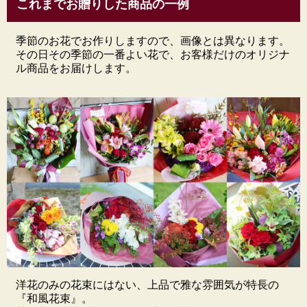
これまでお贈りした商品の一例
の。
花材だけでなく、ラッピングも花材に合わせた和風のものを使用します。
和のイベントに合わせて、敬老の日に、和物が好きな方への誕生日プレゼント、
その他お祝い事などに、雅を感じさせるしっとりと大人っぽいデザインに仕上げ
季節のお花でお作りしますので、画像とは異なります。
ます。
その日その季節の一番よい花で、お客様だけのオリジナ
ル商品をお届けします。
洋花のみの花束にはない、上品で雅な雰囲気が特長の
『和風花束』。