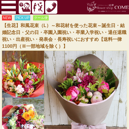
NEW
PICK UP
クール便
【生花】和風花束（L）～和花材を使った花束～誕生日・結
婚記念日・父の日・卒園入園祝い・卒業入学祝い・退任退職
祝い・出産祝い・発表会・長寿祝いにおすすめ【送料一律
1100円（※一部地域を除く）】