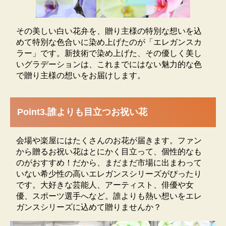
白い花が咲きます。
その美しい白い花弁を、贈り主様の特別な想いを込
めて特別な色合いに染め上げたのが「エレガンスカ
ラー」です。新技術で染め上げた、その優しく美し
いグラデーションは、これまでにはない魅力的な色
で贈り主様の想いをお届けします。
Point3.誰よりも目立つお祝い花
会場や楽屋にはたくさんのお花が届きます。ファン
から贈るお祝い花はとにかく目立って、個性的なも
のがおすすめ！だから、まだまだ市場に出まわって
いない希少性の高いエレガンスシリーズがぴったり
です。大好きな芸能人、アーティスト、俳優や女
優、スポーツ選手へなど。誰よりも熱い想いをエレ
周囲の光の違いによっても花の色合いが違って見えま
ガンスシリーズに込めて贈りませんか？
す。濃淡の指定などは出来かねますので、あらかじめ
ご了承の上、ご購入ください。染まり具合や環境によ