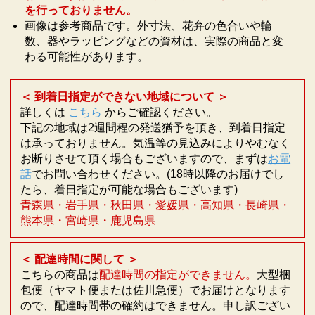
を行っておりません。
画像は参考商品です。外寸法、花弁の色合いや輪
数、器やラッピングなどの資材は、実際の商品と変
わる可能性があります。
＜ 到着日指定ができない地域について ＞
詳しくは
こちら
からご確認ください。
下記の地域は2週間程の発送猶予を頂き、到着日指定
は承っておりません。気温等の見込みによりやむなく
お断りさせて頂く場合もございますので、まずは
お電
話
でお問い合わせください。(18時以降のお届けでし
たら、着日指定が可能な場合もございます)
青森県・岩手県・秋田県・愛媛県・高知県・長崎県・
熊本県・宮崎県・鹿児島県
＜ 配達時間に関して ＞
こちらの商品は
配達時間の指定ができません。
大型梱
包便（ヤマト便または佐川急便）でお届けとなります
ので、配達時間帯の確約はできません。申し訳ござい