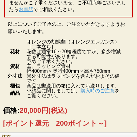
ませんがご了承くださいませ。ご不明点等ございまし
たら
お電話
でご相談ください。
以上についてご了承の上、ご注文いただきますようお
願いいたします。
オレンジの胡蝶蘭（オレンジエレガンス）
［二本立ち］
花材
花数は通常16～20輪程度ですが、多少増減
する可能性があります。
予めご了承ください。
資材
器、ラッピング資材
幅400mm × 奥行400mm × 高さ750mm
外寸法
※外寸法はラッピングを含んだおよその値
です。
梱包
商品は郵送用の箱に入れてお送りします。
※納品に関しましては、
購入時のご注意
を
納品
ご覧ください。
価格:
20,000円
(税込)
[ポイント還元 200ポイント～]
注文