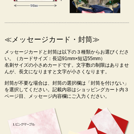
≪メッセージカード・封筒≫
メッセージカードと封筒は以下の３種類からお選びくださ
い。（カードサイズ：長辺91mm×短辺55mm）
名刺サイズの小さめカードです。文字数の制限はありませ
んが、長文になりますと文字が小さくなります。
お届け時の荷姿について
封筒が不要な場合は、封筒の選択欄は「封筒を付けない」
を選択してください。記載内容はショッピングカート内３
輸送中の振動で花が傷んでしまわないように、専用の
ページ目、メッセージ内容欄にご入力ください。
段ボール(高さ１ｍ以上の大箱)に梱包してお送りしま
す。
■持ち運びに関しまして■
洗濯機くらいの大きな箱ですので、大人１名で手運び
するのは大変です。大きな車（ワゴンタイプ）には乗