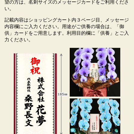
望の方は、名刺サイズのメッセージカードをご利用くださ
い。
記載内容はショッピングカート内３ページ目、メッセージ
胡蝶蘭取扱いのしおりをプレゼント
内容欄にご入力ください。用途がご供養の場合は、「御
供」カードをご用意します。利用目的欄に「供養」とご入
力ください。
胡蝶蘭の手入れ方法が書かれた「胡蝶蘭取扱いのしお
り」を同封しています。受け取った方がどうやって胡
蝶蘭の手入れをしたらいいのか分からなかったり、せ
っかく買ったのに枯れてしまったなど、胡蝶蘭の育て
方（お手入れ方法）についてのお問い合わせをよくい
ただきます。そんな時は、この同封のしおりを読んで
みてください。胡蝶蘭を長持ちさせる秘訣がしっかり
書いてあります。
(金額等が分かるような書類などは一切同封いたしませ
ん。ご安心ください。)