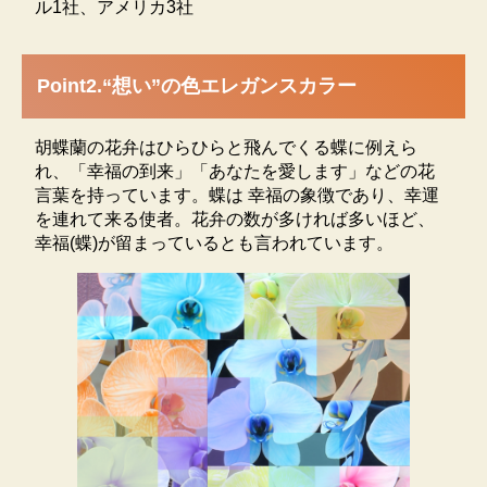
な胡蝶蘭にこだわり専用コンピュータで24時間0.5度単
ル1社、アメリカ3社
位の温度管理と湿度・日照量を管理し高寿命を実現。
一鉢一鉢、職人の手で水やりをし心を込めて育てた胡
蝶蘭です。質と量に拘った最高級の胡蝶蘭を、是非ご
Point2.“想い”の色エレガンスカラー
堪能下さい。
※エレガンスシリーズは花もちを損なわないように特
胡蝶蘭の花弁はひらひらと飛んでくる蝶に例えら
殊な技術で内側から染め上げてある松浦園芸オリジナ
れ、「幸福の到来」「あなたを愛します」などの花
ル商品です。スプレーで吹き付けてある類似品とお間
言葉を持っています。蝶は 幸福の象徴であり、幸運
違えの無いようご注意ください。
を連れて来る使者。花弁の数が多ければ多いほど、
幸福(蝶)が留まっているとも言われています。
色合いについて
エレガンスシリーズは、特殊な技術で染められた胡蝶
蘭です。一株ずつ染め上げていきますので、各株ごと
花弁ごとに染め上がりが異なります。つぼみは染まり
にくいため、つぼみが咲いた時には薄い色となりま
す。着色後１か月くらいで徐々に色が薄くなる場合が
あります。染色による色ですので、２度目に咲く花は