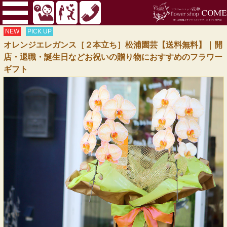
NEW
PICK UP
オレンジエレガンス［２本立ち］松浦園芸【送料無料】｜開
店・退職・誕生日などお祝いの贈り物におすすめのフラワー
ギフト