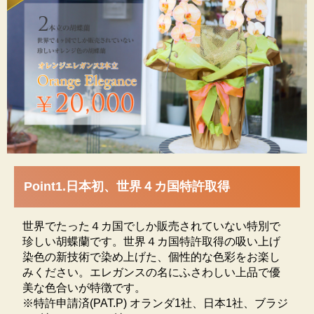
愛知県豊橋市にある生産者・松浦園芸の紹介
日本で唯一の生産者
Point1.日本初、世界４カ国特許取得
エレガンスシリーズに使われている色とりどりの胡蝶
世界でたった４カ国でしか販売されていない特別で
蘭は、愛知県豊橋市の松浦園芸が染色し販売していま
珍しい胡蝶蘭です。世界４カ国特許取得の吸い上げ
す。松浦園芸は、胡蝶蘭を育てて四半世紀・年間24万
染色の新技術で染め上げた、個性的な色彩をお楽し
鉢を越える日本トップクラスの生産をしています。世
みください。エレガンスの名にふさわしい上品で優
界4ヶ国で特許取得した珍しい胡蝶蘭エレガンス・シリ
美な色合いが特徴です。
ーズの日本で唯一の生産者です。日持ちの良い高品質
※特許申請済(PAT.P) オランダ1社、日本1社、ブラジ