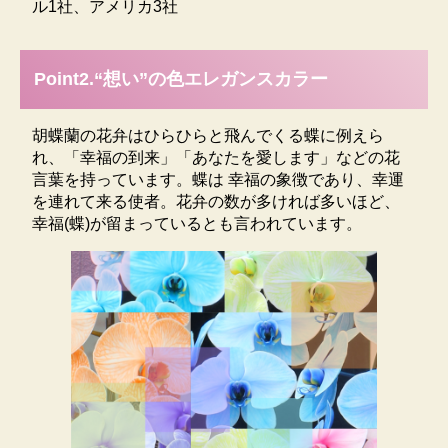
な胡蝶蘭にこだわり専用コンピュータで24時間0.5度単
ル1社、アメリカ3社
位の温度管理と湿度・日照量を管理し高寿命を実現。
一鉢一鉢、職人の手で水やりをし心を込めて育てた胡
蝶蘭です。質と量に拘った最高級の胡蝶蘭を、是非ご
Point2.“想い”の色エレガンスカラー
堪能下さい。
※エレガンスシリーズは花もちを損なわないように特
胡蝶蘭の花弁はひらひらと飛んでくる蝶に例えら
殊な技術で内側から染め上げてある松浦園芸オリジナ
れ、「幸福の到来」「あなたを愛します」などの花
ル商品です。スプレーで吹き付けてある類似品とお間
言葉を持っています。蝶は 幸福の象徴であり、幸運
違えの無いようご注意ください。
を連れて来る使者。花弁の数が多ければ多いほど、
幸福(蝶)が留まっているとも言われています。
色合いについて
エレガンスシリーズは、特殊な技術で染められた胡蝶
蘭です。一株ずつ染め上げていきますので、各株ごと
花弁ごとに染め上がりが異なります。つぼみは染まり
にくいため、つぼみが咲いた時には薄い色となりま
す。着色後１か月くらいで徐々に色が薄くなる場合が
あります。染色による色ですので、２度目に咲く花は