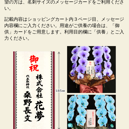
望の方は、名刺サイズのメッセージカードをご利用くださ
い。
記載内容はショッピングカート内３ページ目、メッセージ
胡蝶蘭取扱いのしおりをプレゼント
内容欄にご入力ください。用途がご供養の場合は、「御
供」カードをご用意します。利用目的欄に「供養」とご入
力ください。
胡蝶蘭の手入れ方法が書かれた「胡蝶蘭取扱いのしお
り」を同封しています。受け取った方がどうやって胡
蝶蘭の手入れをしたらいいのか分からなかったり、せ
っかく買ったのに枯れてしまったなど、胡蝶蘭の育て
方（お手入れ方法）についてのお問い合わせをよくい
ただきます。そんな時は、この同封のしおりを読んで
みてください。胡蝶蘭を長持ちさせる秘訣がしっかり
書いてあります。
(金額等が分かるような書類などは一切同封いたしませ
ん。ご安心ください。)