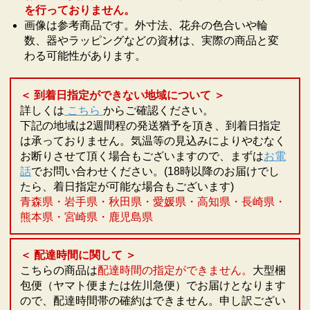
を行っておりません。
画像は参考商品です。外寸法、花弁の色合いや輪
数、器やラッピングなどの資材は、実際の商品と変
わる可能性があります。
＜ 到着日指定ができない地域について ＞
詳しくは
こちら
からご確認ください。
下記の地域は2週間程の発送猶予を頂き、到着日指定
は承っておりません。気温等の見込みによりやむなく
お断りさせて頂く場合もございますので、まずは
お電
話
でお問い合わせください。(18時以降のお届けでし
たら、着日指定が可能な場合もございます)
青森県・岩手県・秋田県・愛媛県・高知県・長崎県・
熊本県・宮崎県・鹿児島県
＜ 配達時間に関して ＞
こちらの商品は
配達時間の指定ができません。
大型梱
包便（ヤマト便または佐川急便）でお届けとなります
ので、配達時間帯の確約はできません。申し訳ござい