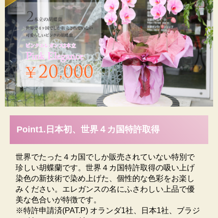
愛知県豊橋市にある生産者・松浦園芸の紹介
日本で唯一の生産者
Point1.日本初、世界４カ国特許取得
エレガンスシリーズに使われている色とりどりの胡蝶
世界でたった４カ国でしか販売されていない特別で
蘭は、愛知県豊橋市の松浦園芸が染色し販売していま
珍しい胡蝶蘭です。世界４カ国特許取得の吸い上げ
す。松浦園芸は、胡蝶蘭を育てて四半世紀・年間24万
染色の新技術で染め上げた、個性的な色彩をお楽し
鉢を越える日本トップクラスの生産をしています。世
みください。エレガンスの名にふさわしい上品で優
界4ヶ国で特許取得した珍しい胡蝶蘭エレガンス・シリ
美な色合いが特徴です。
ーズの日本で唯一の生産者です。日持ちの良い高品質
※特許申請済(PAT.P) オランダ1社、日本1社、ブラジ