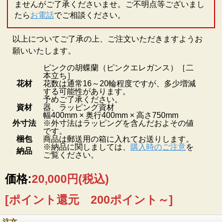
ませんがご了承くださいませ。ご不明点等ございまし
たら
お電話
でご相談ください。
以上についてご了承の上、ご注文いただきますようお
願いいたします。
ピンクの胡蝶蘭（ピンクエレガンス）［二
本立ち］
花材
花数は通常16～20輪程度ですが、多少増減
する可能性があります。
予めご了承ください。
資材
器、ラッピング資材
幅400mm × 奥行400mm × 高さ750mm
外寸法
※外寸法はラッピングを含んだおよその値
です。
梱包
商品は郵送用の箱に入れてお送りします。
※納品に関しましては、
購入時のご注意
を
納品
ご覧ください。
価格:
20,000円
(税込)
[ポイント還元 200ポイント～]
注文