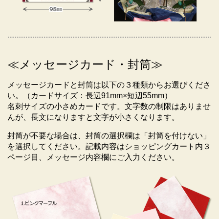
≪メッセージカード・封筒≫
メッセージカードと封筒は以下の３種類からお選びくださ
い。（カードサイズ：長辺91mm×短辺55mm）
名刺サイズの小さめカードです。文字数の制限はありませ
んが、長文になりますと文字が小さくなります。
お届け時の荷姿について
封筒が不要な場合は、封筒の選択欄は「封筒を付けない」
を選択してください。記載内容はショッピングカート内３
輸送中の振動で花が傷んでしまわないように、専用の
ページ目、メッセージ内容欄にご入力ください。
段ボール(高さ１ｍ以上の大箱)に梱包してお送りしま
す。
■持ち運びに関しまして■
洗濯機くらいの大きな箱ですので、大人１名で手運び
するのは大変です。大きな車（ワゴンタイプ）には乗