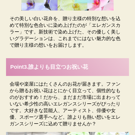
白い花が咲きます。
その美しい白い花弁を、贈り主様の特別な想いを込
めて特別な色合いに染め上げたのが「エレガンスカ
ラー」です。新技術で染め上げた、その優しく美し
いグラデーションは、これまでにはない魅力的な色
で贈り主様の想いをお届けします。
Point3.誰よりも目立つお祝い花
会場や楽屋にはたくさんのお花が届きます。ファン
から贈るお祝い花はとにかく目立って、個性的なも
のがおすすめ！だから、まだまだ市場に出まわって
いない希少性の高いエレガンスシリーズがぴったり
です。大好きな芸能人、アーティスト、俳優や女
優、スポーツ選手へなど。誰よりも熱い想いをエレ
周囲の光の違いによっても花の色合いが違って見えま
ガンスシリーズに込めて贈りませんか？
す。濃淡の指定などは出来かねますので、あらかじめ
ご了承の上、ご購入ください。染まり具合や環境によ