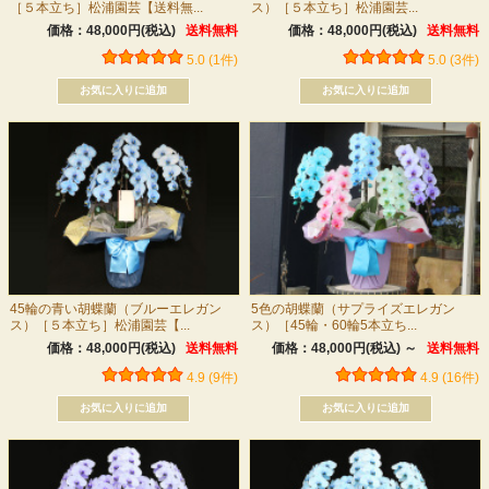
［５本立ち］松浦園芸【送料無...
ス）［５本立ち］松浦園芸...
価格：48,000円(税込)
送料無料
価格：48,000円(税込)
送料無料
5.0 (1件)
5.0 (3件)
45輪の青い胡蝶蘭（ブルーエレガン
5色の胡蝶蘭（サプライズエレガン
ス）［５本立ち］松浦園芸【...
ス）［45輪・60輪5本立ち...
価格：48,000円(税込)
送料無料
価格：48,000円(税込)
～
送料無料
4.9 (9件)
4.9 (16件)