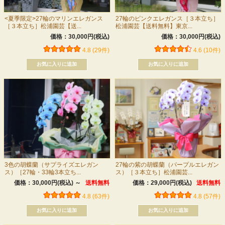
<夏季限定>27輪のマリンエレガンス
27輪のピンクエレガンス［３本立ち］
［３本立ち］松浦園芸【送...
松浦園芸【送料無料】東京...
価格：30,000円(税込)
価格：30,000円(税込)
4.8 (29件)
4.6 (10件)
3色の胡蝶蘭（サプライズエレガン
27輪の紫の胡蝶蘭（パープルエレガン
ス）［27輪・33輪3本立ち...
ス）［３本立ち］松浦園芸...
価格：30,000円(税込)
～
送料無料
価格：29,000円(税込)
送料無料
4.8 (63件)
4.8 (57件)