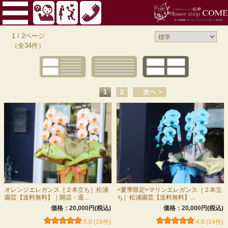
1 / 2ページ
（全34件）
1
2
次へ
オレンジエレガンス［２本立ち］松浦
<夏季限定>マリンエレガンス［２本立
園芸【送料無料】｜開店・退...
ち］松浦園芸【送料無料】...
価格：20,000円(税込)
価格：20,000円(税込)
5.0 (16件)
4.8 (14件)