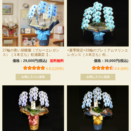
27輪の青い胡蝶蘭（ブルーエレガン
<夏季限定>33輪のプレミアムマリンエ
ス）［３本立ち］松浦園芸【...
レガンス［３本立ち］松...
価格：29,000円(税込)
送料無料
価格：39,000円(税込)
4.8 (120件)
4.6 (8件)