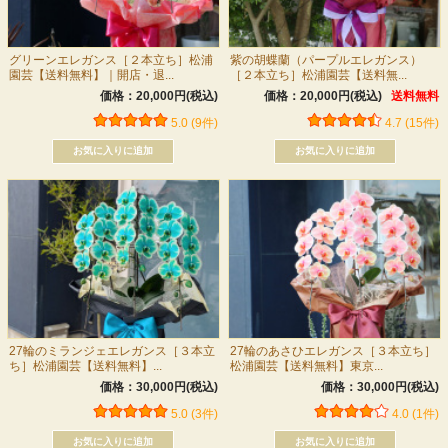
グリーンエレガンス［２本立ち］松浦
紫の胡蝶蘭（パープルエレガンス）
園芸【送料無料】｜開店・退...
［２本立ち］松浦園芸【送料無...
価格：20,000円(税込)
価格：20,000円(税込)
送料無料
5.0 (9件)
4.7 (15件)
27輪のミランジェエレガンス［３本立
27輪のあさひエレガンス［３本立ち］
ち］松浦園芸【送料無料】...
松浦園芸【送料無料】東京...
価格：30,000円(税込)
価格：30,000円(税込)
5.0 (3件)
4.0 (1件)