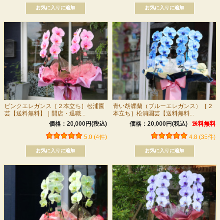
ピンクエレガンス［２本立ち］松浦園
青い胡蝶蘭（ブルーエレガンス）［２
芸【送料無料】｜開店・退職...
本立ち］松浦園芸【送料無料...
価格：20,000円(税込)
価格：20,000円(税込)
送料無料
5.0 (4件)
4.8 (35件)