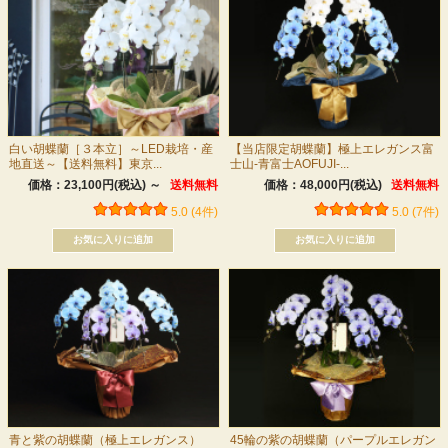
白い胡蝶蘭［３本立］～LED栽培・産
【当店限定胡蝶蘭】極上エレガンス富
地直送～【送料無料】東京...
士山-青富士AOFUJI-...
価格：23,100円(税込)
～
送料無料
価格：48,000円(税込)
送料無料
5.0 (4件)
5.0 (7件)
青と紫の胡蝶蘭（極上エレガンス）
45輪の紫の胡蝶蘭（パープルエレガン